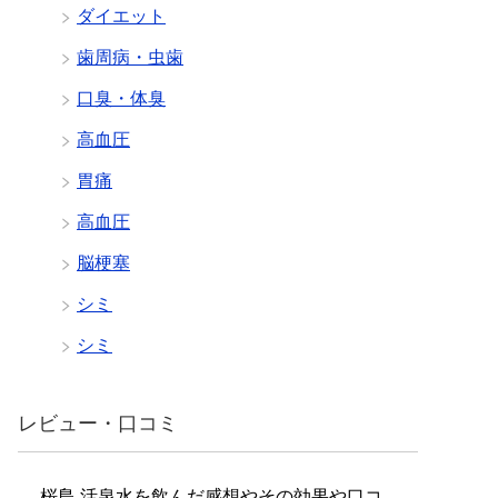
ダイエット
歯周病・虫歯
口臭・体臭
高血圧
胃痛
高血圧
脳梗塞
シミ
シミ
レビュー・口コミ
桜島 活泉水を飲んだ感想やその効果や口コ