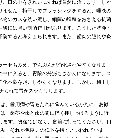
り、口の中をきれいにすれば自然に治ります。しか
りません。梅干しでブラッシングをすると、唾液の
べ物のカスを洗い流し、細菌の増殖をおさえる抗菌
ン酸には強い制菌作用があります。こうした洗浄・
予防すると考えょられます。また、歯肉の腫れや炎
ラーゼもふえ、でんぷんが消化されやすくなりま
の中に入ると、胃酸の分泌もさかんになります。ス
消化不良を起こしやすくなります。しかし、梅干し
lナられて胃がスッキリします。
グは、歯周病や胃もたれに悩んでいるかたに、お勧
グは、歯茎や歯と歯の間に軽く押しっけるように行
します。食後ではなく、食前に行ってください。口
込み、それが免疫力の低下を招くといわれていま