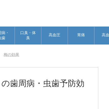
周病・
口臭・体
高血圧
胃痛
高
虫歯
臭
梅の効果
」の歯周病・虫歯予防効