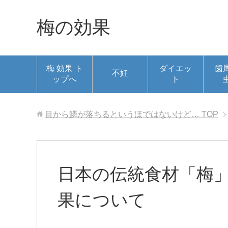
梅の効果
梅 効果 ト
ダイエッ
歯
不妊
ップへ
ト
目から鱗が落ちるというほではないけど…
TOP
日本の伝統食材「梅
果について