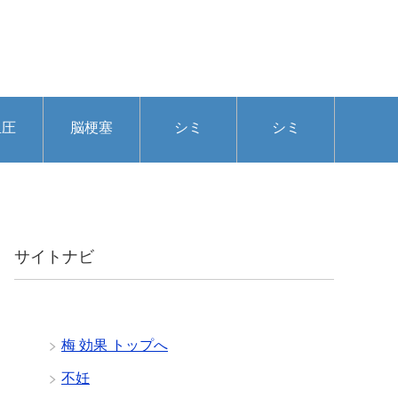
血圧
脳梗塞
シミ
シミ
サイトナビ
梅 効果 トップへ
不妊